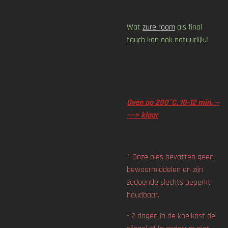
Wat
zure room
als final
touch kan ook natuurlijk.!
Oven op 200°C. 10-12 min. --
---> klaar
* Onze pies bevatten geen
bewaarmiddelen en zijn
zodoende slechts beperkt
houdbaar.
- 2 dagen in de koelkast de