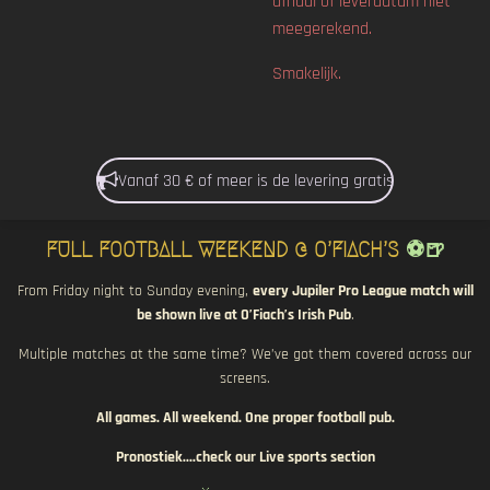
afhaal of leverdatum niet
meegerekend.
Smakelijk.
Vanaf 30 € of meer is de levering gratis
FULL FOOTBALL WEEKEND @ O’FIACH’S
⚽🍺
From Friday night to Sunday evening,
every Jupiler Pro League match will
be shown live at O’Fiach’s Irish Pub
.
Multiple matches at the same time? We’ve got them covered across our
screens.
All games. All weekend. One proper football pub.
Pronostiek....check our Live sports section