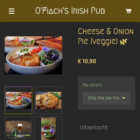
Ga
O'Fiach's Irish Pub
direct
naar
Cheese & Onion
de
hoofdinhoud
Pie (veggie) 🌿
€ 10,90
Pie Xtra's
Uitverkocht