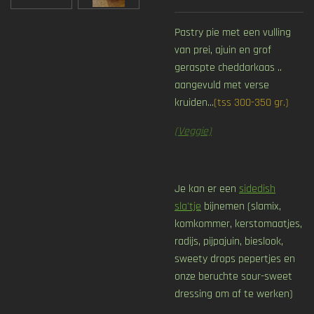
Pastry pie met een vulling
van prei, ajuin en grof
geraspte cheddarkaas ..
aangevuld met verse
kruiden...
(tss 300-350 gr.)
(Veggie)
Je kan er een
sidedish
sla'tje
bijnemen (slamix,
komkommer, kerstomaatjes,
radijs, pijpajuin, bieslook,
sweety drops pepertjes en
onze beruchte sour-sweet
dressing om af te werken)